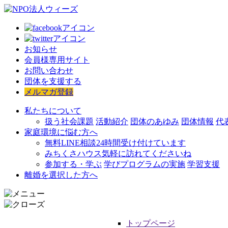
お知らせ
会員様専用サイト
お問い合わせ
団体を支援する
メルマガ登録
私たちについて
扱う社会課題
活動紹介
団体のあゆみ
団体情報
代
家庭環境に悩む方へ
無料LINE相談
24時間受け付けています
みちくさハウス
気軽に訪れてくださいね
参加する・学ぶ
学びプログラムの実施
学習支援
離婚を選択した方へ
トップページ