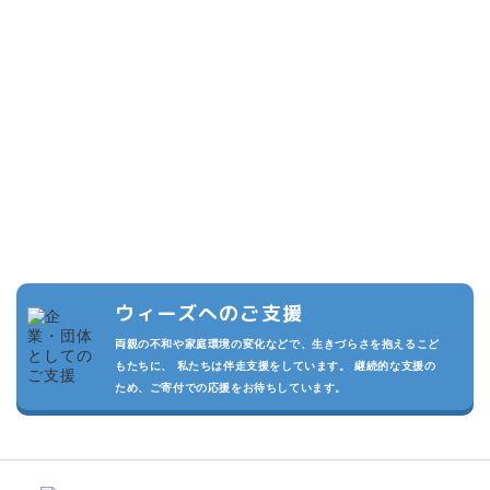
こどもたちのために
できること
複数の寄付プランを設けています。また頂いた寄付は私たちの活動
の運用費させていただきます。
私たちが継続的に活動でき、より多くのこどもたちを守るため、あ
なたのご支援をお待ちしております。
ウィーズへのご支援
両親の不和や家庭環境の変化などで、生きづらさを抱えるこど
もたちに、 私たちは伴走支援をしています。 継続的な支援の
ため、ご寄付での応援をお待ちしています。