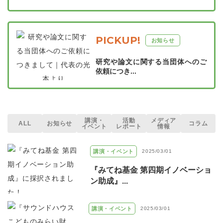
PICKUP!
お知らせ
研究や論文に関する当団体へのご
依頼につき...
講演・
活動
メディア
ALL
お知らせ
コラム
イベント
レポート
情報
講演・イベント
2025/03/01
『みてね基金 第四期イノベーショ
ン助成』...
講演・イベント
2025/03/01