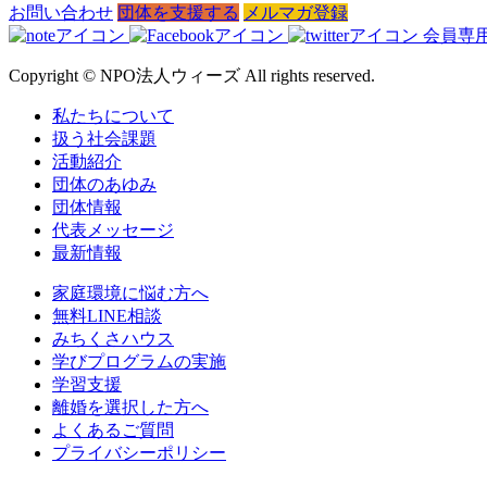
お問い合わせ
団体を支援する
メルマガ登録
会員専
Copyright © NPO法人ウィーズ All rights reserved.
私たちについて
扱う社会課題
活動紹介
団体のあゆみ
団体情報
代表メッセージ
最新情報
家庭環境に悩む方へ
無料LINE相談
みちくさハウス
学びプログラムの実施
学習支援
離婚を選択した方へ
よくあるご質問
プライバシーポリシー